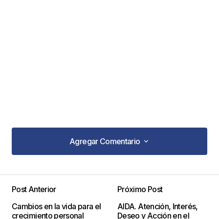
Agregar Comentario
Agregar Comentario
Post Anterior
Próximo Post
Tu dirección de correo electrónico no será
Cambios en la vida para el
AIDA. Atención, Interés,
publicada.
Los campos obligatorios están
crecimiento personal
Deseo y Acción en el
marcados con
*