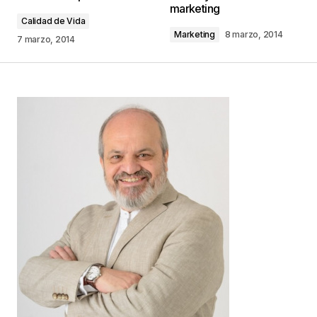
marketing
Calidad de Vida
Marketing
8 marzo, 2014
Comentario
*
7 marzo, 2014
Your Name
*
Your E-mail
*
Guarda mi nombre, correo electrónico y web en
este navegador para la próxima vez que
comente.
Este sitio esta protegido por
reCAPTCHA y la
Política de
privacidad
y los
Términos del servicio