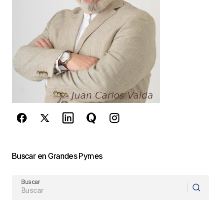
Guarda mi nombre, correo electrónico y web en
este navegador para la próxima vez que
comente.
Este sitio esta protegido por
reCAPTCHA y la
Política de
privacidad
y los
Términos del servicio
de Google
se aplican.
Enviar Comentario
Buscar en Grandes Pymes
Buscar