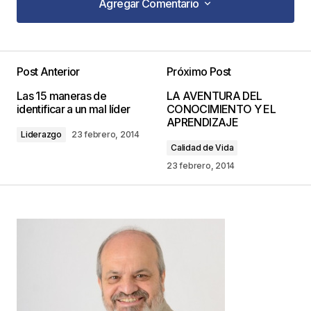
Agregar Comentario
Agregar Comentario
Post Anterior
Próximo Post
Tu dirección de correo electrónico no será
Las 15 maneras de
LA AVENTURA DEL
publicada.
Los campos obligatorios están
identificar a un mal líder
CONOCIMIENTO Y EL
marcados con
*
APRENDIZAJE
Liderazgo
23 febrero, 2014
Calidad de Vida
Comentario
*
23 febrero, 2014
Your Name
*
Your E-mail
*