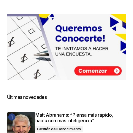
Responder
Muy buen artículo, claro, preciso que somete al
lector en una lectura entretenida, de claros
ejemplos, con un llamado a la sociedad para
transformar las amenazas en oportunidades.
Felicitaciones!!!
Sergio
6 septiembre, 2017 at 11:42 am
Responder
Últimas novedades
Muchas gracias por tus palabras, Sergio
Recibe un cordial saludo
Matt Abrahams: “Piensa más rápido,
JC
habla con más inteligencia”
juancarlos
Gestión del Conocimiento
12 octubre, 2017 at 8:14 am