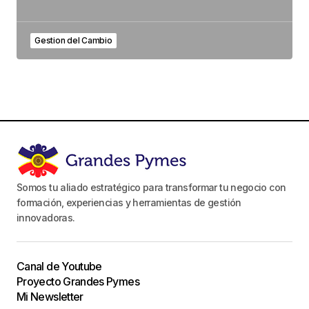
Your Name
*
Gestion del Cambio
Your E-mail
*
Guarda mi nombre, correo electrónico y web en
este navegador para la próxima vez que
comente.
Este sitio esta protegido por
reCAPTCHA y la
Política de
Somos tu aliado estratégico para transformar tu negocio con
privacidad
y los
Términos del servicio
formación, experiencias y herramientas de gestión
de Google
se aplican.
innovadoras.
Canal de Youtube
Enviar Comentario
Proyecto Grandes Pymes
Mi Newsletter