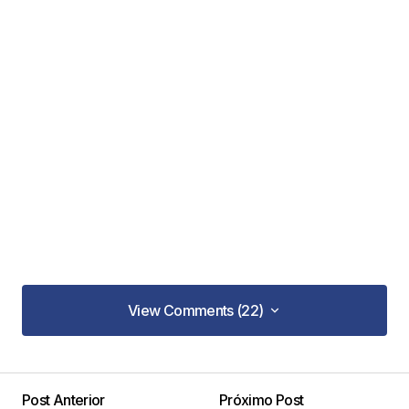
View Comments (22)
View Comments (22)
Gracias por el articulo. Me ayuda bastante.
Mencionas caracteristicas que son muy buenas
Post Anterior
Próximo Post