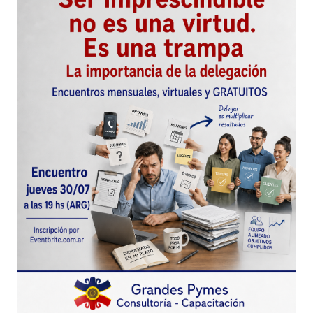
Pregunto ; Quiero convertirme en una persona
resiliente para aprender afrontar las grandes
adversidades de la vida ……¿ Existe un curso , una
guía ??????
eugenio
17 junio, 2015 at 7:35 pm
Responder
excelente informe trabajare para ser una persona
resilente
yoana rojas
22 junio, 2015 at 4:22 pm
Responder
Excelente. Espero encontrar artículos tan bien