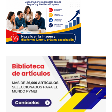
ME PARECE MUY INTERESANTE EL TEMA
RELACIONADO CON LAS CRISIS
EMOCIONALES Y COMO PODEMOS SALIR
FORTALECIDOS DE ELLAS SIN CONTAMOS
CON APOYO ESPIRITUAL Y FAMILIAR.
JAVIER
17 noviembre, 2016 at 8:46 pm
Responder
Muchas gracias Javier!
Un saludo cordial
JC
juancarlos
3 abril, 2017 at 4:10 pm