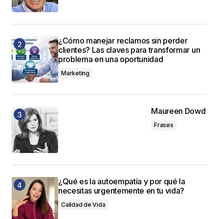
Responder
¿Cómo manejar reclamos sin perder
clientes? Las claves para transformar un
buenos días, me encanta los artículos que
problema en una oportunidad
publican me ayuda mucho para desarrollar mis
Marketing
trabajos
Gracias
carmen luisa
Maureen Dowd
26 junio, 2018 at 1:21 pm
Frases
Responder
Muchas gracias por tus palabras, Carmen!
¿Qué es la autoempatía y por qué la
Recibe un cordial saludo
necesitas urgentemente en tu vida?
JC
Calidad de Vida
juancarlos