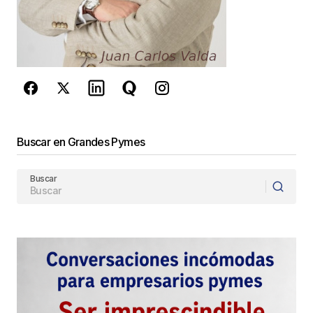
Fanny
6 junio, 2015 at 11:53 pm
Responder
Muchas gracias en nombre del autor, Fanny
JC
Buscar en Grandes Pymes
juancarlos
18 junio, 2015 at 4:09 pm
Buscar
Responder
Muy didáctico su artículo. El tema de la Resiliencia
es bastante complejo y ud lo sumariza en algo
sencillo para iniciarse en el mismo.