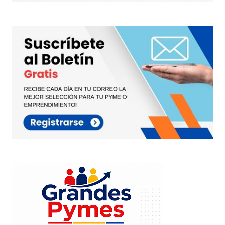
planteados como éste, que hablen acerca de las
crisis y conflictos personales que producen
superación. Además sobre resilentes en el
trabajo, como altos directivos empresariales que
estando rumbo a quiebra inminente siguen
convencidos que le ganarán a la situación. Lo
felicito, amigo (doctor) Juancho.
MARTIN
14 septiembre, 2015 at 2:02 pm
Responder
Muchas gracias Martin!
juancarlos
22 septiembre, 2015 at 12:47 pm
Responder