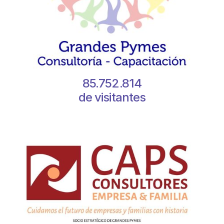
Muchas gracias, Carlos
Es un gusto que nos acompañes y que
encuentres material de tu interes.
Saludos cordiales
JC
juancarlos
18 julio, 2018 at 7:58 pm
85.752.814
de visitantes
Responder
Muchísimas gracias por el artículo. Soy escritor y
mis libros son testimonios biográficos reales de
personas que tienen muchas características
inherentes a la resiliencia. Nunca está demás
recibir mayor información para seguir
aprendiendo acerca del tema. Yo pienso que el
hecho de tener la intención que querer ser más
resiliente y buscar información acerca del tema