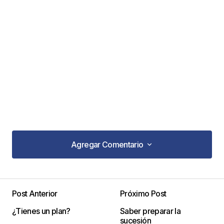
Agregar Comentario
Agregar Comentario
Post Anterior
Próximo Post
Tu dirección de correo electrónico no será
¿Tienes un plan?
Saber preparar la
publicada.
Los campos obligatorios están
sucesión
marcados con
*