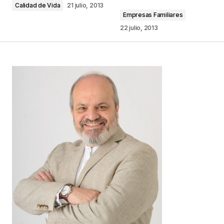
Calidad de Vida
21 julio, 2013
Empresas Familiares
Comentario
*
22 julio, 2013
Your Name
*
Your E-mail
*
Guarda mi nombre, correo electrónico y web en
este navegador para la próxima vez que
comente.
Este sitio esta protegido por
reCAPTCHA y la
Política de
privacidad
y los
Términos del servicio