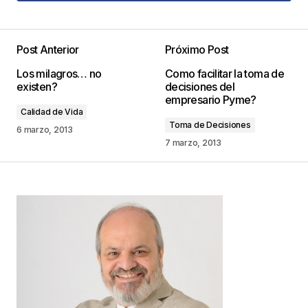
Agregar Comentario
Post Anterior
Próximo Post
Tu dirección de correo electrónico no será
Los milagros… no
Como facilitar la toma de
publicada.
Los campos obligatorios están
existen?
decisiones del
marcados con
*
empresario Pyme?
Calidad de Vida
Toma de Decisiones
Comentario
*
6 marzo, 2013
7 marzo, 2013
Your Name
*
Your E-mail
*
Guarda mi nombre, correo electrónico y web en
este navegador para la próxima vez que