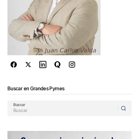
comente.
Este sitio esta protegido por
reCAPTCHA y la
Política de
privacidad
y los
Términos del servicio
de Google
se aplican.
Enviar Comentario
Buscar en Grandes Pymes
Buscar