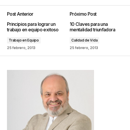
Post Anterior
Próximo Post
Tu dirección de correo electrónico no será
Principios para lograr un
10 Claves para una
publicada.
Los campos obligatorios están
trabajo en equipo exitoso
mentalidad triunfadora
marcados con
*
Trabajo en Equipo
Calidad de Vida
Comentario
*
25 febrero, 2013
25 febrero, 2013
Your Name
*
Your E-mail
*
Guarda mi nombre, correo electrónico y web en
este navegador para la próxima vez que
comente.