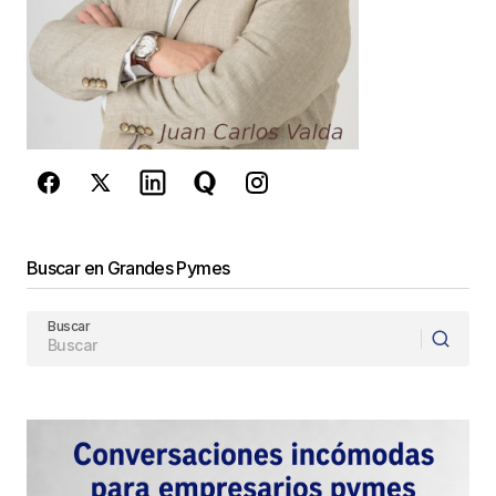
Este sitio esta protegido por
reCAPTCHA y la
Política de
privacidad
y los
Términos del servicio
de Google
se aplican.
Enviar Comentario
Buscar en Grandes Pymes
Buscar