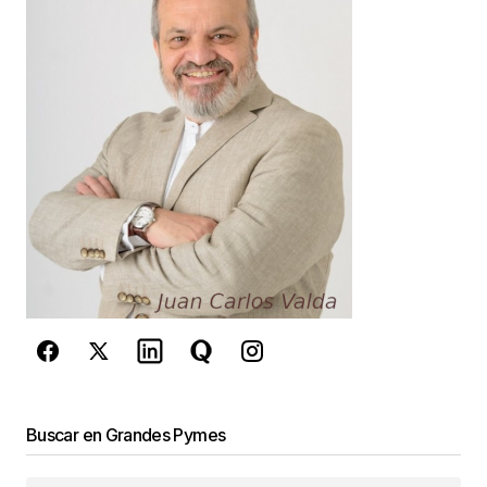
Excelente artículo!
Ana Paula
3 octubre, 2013 at 11:02 am
Responder
Un artículo muy interesante y enriquecedor!!!
Miryam
27 junio, 2014 at 2:44 pm
Responder
Muchas gracias Miryam !
JC
Juan Carlos Valda
Buscar en Grandes Pymes
13 julio, 2014 at 11:01 am