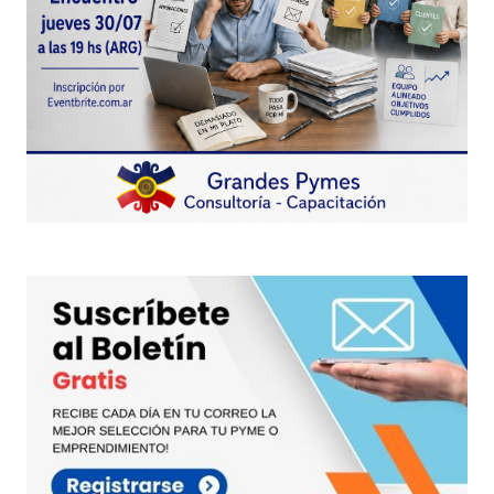
Guarda mi nombre, correo electrónico y web en
este navegador para la próxima vez que
comente.
Este sitio esta protegido por
reCAPTCHA y la
Política de
privacidad
y los
Términos del servicio
de Google
se aplican.
Enviar Comentario