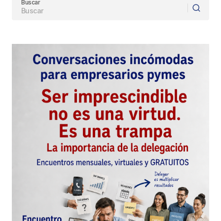
Buscar
Responder
Tu dirección de correo electrónico no será
publicada.
Los campos obligatorios están
marcados con
*
Comentario
*
Your Name
*
Your E-mail
*