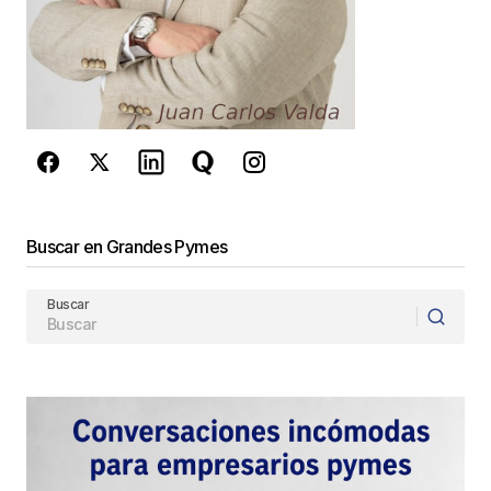
Este sitio esta protegido por
reCAPTCHA y la
Política de
privacidad
y los
Términos del servicio
de Google
se aplican.
Enviar Comentario
Buscar en Grandes Pymes
Buscar