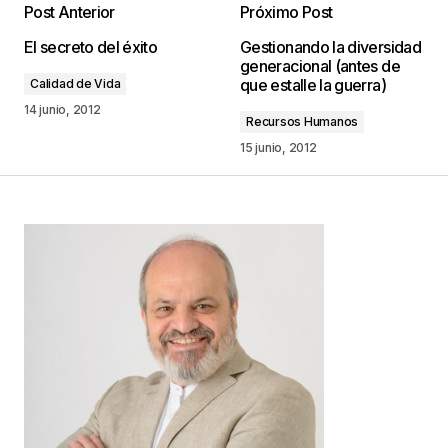
Post Anterior
Próximo Post
Tu dirección de correo electrónico no será
El secreto del éxito
Gestionando la diversidad
publicada.
Los campos obligatorios están
generacional (antes de
marcados con
*
que estalle la guerra)
Calidad de Vida
14 junio, 2012
Recursos Humanos
Comentario
*
15 junio, 2012
Your Name
*
Your E-mail
*
Guarda mi nombre, correo electrónico y web en
este navegador para la próxima vez que
comente.