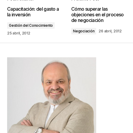
Tu dirección de correo electrónico no será
Capacitación: del gasto a
Cómo superar las
publicada.
Los campos obligatorios están
la inversión
objeciones en el proceso
marcados con
*
de negociación
Gestión del Conocimiento
Negociación
26 abril, 2012
Comentario
*
25 abril, 2012
Your Name
*
Your E-mail
*
Guarda mi nombre, correo electrónico y web en
este navegador para la próxima vez que
comente.
Este sitio esta protegido por