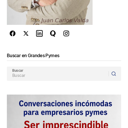
reCAPTCHA y la
Política de
privacidad
y los
Términos del servicio
de Google
se aplican.
Enviar Comentario
Buscar en Grandes Pymes
Buscar