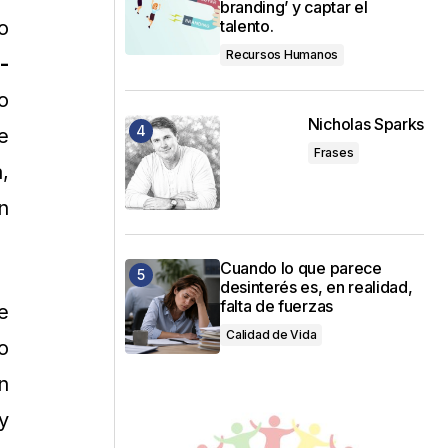
branding’ y captar el
talento.
o
Recursos Humanos
-
o
Nicholas Sparks
e
Frases
a,
n
Cuando lo que parece
desinterés es, en realidad,
falta de fuerzas
e
Calidad de Vida
o
n
y