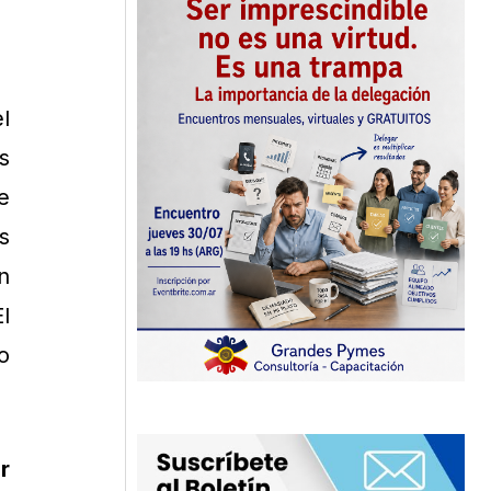
l
s
e
s
n
l
o
ir