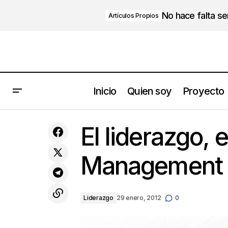
No hace falta s
Artículos Propios
Inicio
Quien soy
Proyecto
Un mal precio puede matar un buen
El liderazgo, 
producto
Management
Liderazgo
29 enero, 2012
0