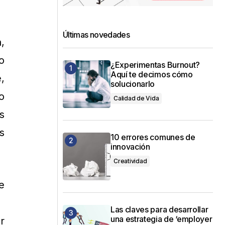
Últimas novedades
,
o
¿Experimentas Burnout?
Aquí te decimos cómo
,
solucionarlo
do
Calidad de Vida
s
s
10 errores comunes de
innovación
Creatividad
e
Las claves para desarrollar
una estrategia de ‘employer
r