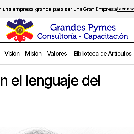
er una empresa grande para ser una Gran Empresa
Leer ah
Visión – Misión – Valores
Biblioteca de Artículos
El liderazgo, en el lenguaje del Management
Liderazgo
en el lenguaje del