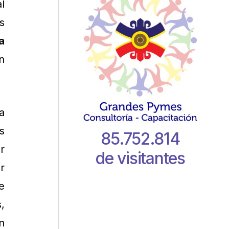
l
s
a
n
a
s
85.752.814
r
de visitantes
r
e
,
n