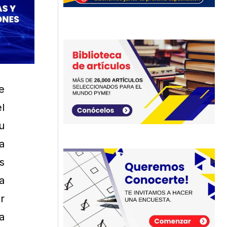
e
l
u
a
s
a
r
a