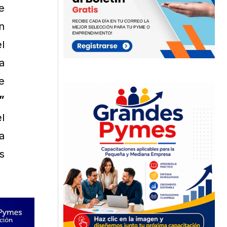
e
n
l
a
e
”
l
a
s