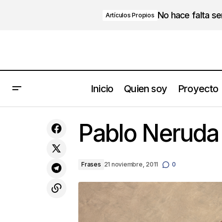
No hace falta s
Artículos Propios
Inicio
Quien soy
Proyecto
TRABAJAR EN EQUIPO: TALENTO Y
Pablo Neruda
TALANTE
Frases
21 noviembre, 2011
0