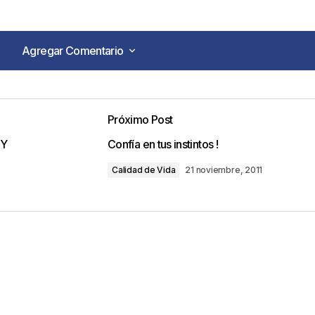
Agregar Comentario
Agregar Comentario
Próximo Post
o no será publicada.
Los campos obligatorios están marca
 Y
Confía en tus instintos !
Calidad de Vida
21 noviembre, 2011
Your E-mail
*