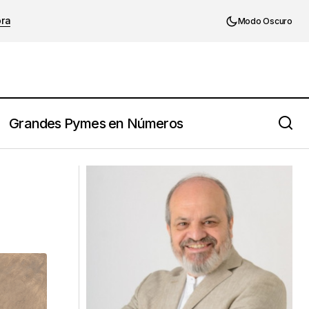
ora
Modo Oscuro
Grandes Pymes en Números
Confía en tus instintos !