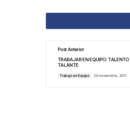
Post Anterior
Tu dirección de correo electrónic
TRABAJAR EN EQUIPO: TALENTO
con
*
TALANTE
Trabajo en Equipo
20 noviembre, 2011
Comentario
*
Your Name
*