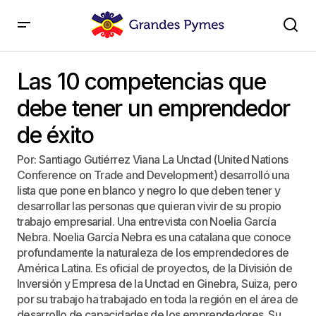
Las 10 competencias que debe tener un emprendedor
de éxito
Las 10 competencias que
debe tener un emprendedor
de éxito
Por: Santiago Gutiérrez Viana La Unctad (United Nations
Conference on Trade and Development) desarrolló una
lista que pone en blanco y negro lo que deben tener y
desarrollar las personas que quieran vivir de su propio
trabajo empresarial. Una entrevista con Noelia García
Nebra. Noelia García Nebra es una catalana que conoce
profundamente la naturaleza de los emprendedores de
América Latina. Es oficial de proyectos, de la División de
Inversión y Empresa de la Unctad en Ginebra, Suiza, pero
por su trabajo ha trabajado en toda la región en el área de
desarrollo de capacidades de los emprendedores. Su