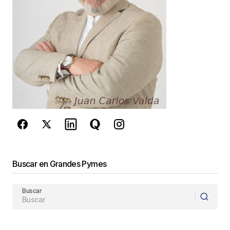
Your Name
*
Your E-mail
*
Guarda mi nombre, correo electrónico y web en
este navegador para la próxima vez que
comente.
Este sitio esta protegido por
reCAPTCHA y la
Política de
privacidad
y los
Términos del servicio
Buscar en Grandes Pymes
de Google
se aplican.
Buscar
Enviar Comentario