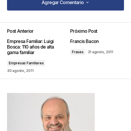
Agregar Comentario
Agregar Comentario
Nice !!!
http://www.dodopublicity.com
Post Anterior
Próximo Post
dodopublicity
31 agosto, 2011 at 6:50 am
Empresa Familiar: Luigi
Francis Bacon
Bosca: 110 años de alta
Responder
gama familiar
Frases
31 agosto, 2011
Empresas Familiares
30 agosto, 2011
Tu dirección de correo electrónico no será
publicada.
Los campos obligatorios están
marcados con
*
Comentario
*