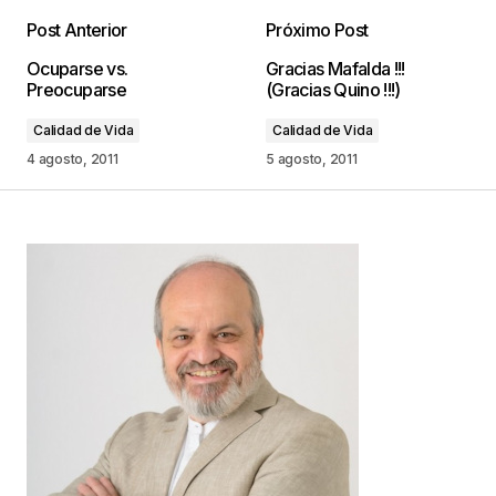
Post Anterior
Próximo Post
Tu dirección de correo electrónico no será
Ocuparse vs.
Gracias Mafalda !!!
publicada.
Los campos obligatorios están
Preocuparse
(Gracias Quino !!!)
marcados con
*
Calidad de Vida
Calidad de Vida
Comentario
*
4 agosto, 2011
5 agosto, 2011
Your Name
*
Your E-mail
*
Guarda mi nombre, correo electrónico y web en
este navegador para la próxima vez que
comente.