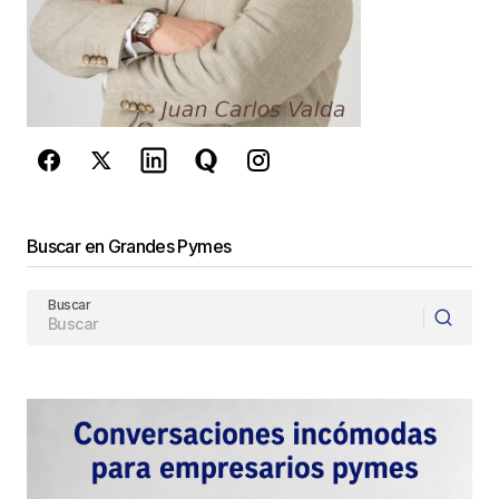
Este sitio esta protegido por
reCAPTCHA y la
Política de
privacidad
y los
Términos del servicio
de Google
se aplican.
Enviar Comentario
Buscar en Grandes Pymes
Buscar