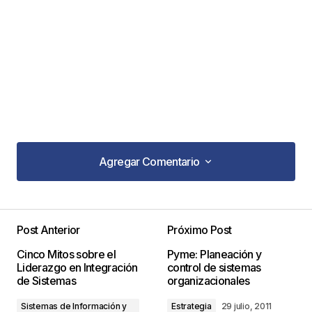
Agregar Comentario
Agregar Comentario
Post Anterior
Próximo Post
Tu dirección de correo electrónico no será
Cinco Mitos sobre el
Pyme: Planeación y
publicada.
Los campos obligatorios están
Liderazgo en Integración
control de sistemas
marcados con
*
de Sistemas
organizacionales
Sistemas de Información y
Estrategia
29 julio, 2011
Comentario
*