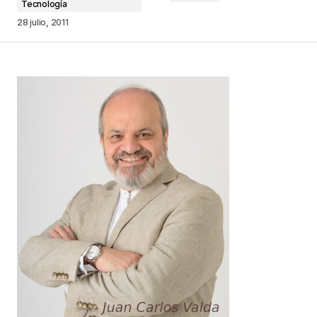
Tecnología
28 julio, 2011
Your Name
*
Your E-mail
*
Guarda mi nombre, correo electrónico y web en
este navegador para la próxima vez que
comente.
Este sitio esta protegido por
reCAPTCHA y la
Política de
privacidad
y los
Términos del servicio
de Google
se aplican.