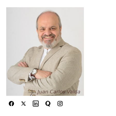
Your Name
*
Your E-mail
*
Guarda mi nombre, correo electrónico y web en
este navegador para la próxima vez que
comente.
Este sitio esta protegido por
reCAPTCHA y la
Política de
privacidad
y los
Términos del servicio
de Google
se aplican.
Enviar Comentario