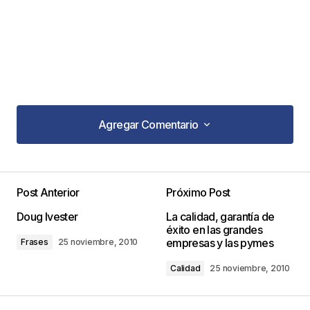
Agregar Comentario
Agregar Comentario
Post Anterior
Próximo Post
Tu dirección de correo electrónico no será
Doug Ivester
La calidad, garantía de
publicada.
Los campos obligatorios están
éxito en las grandes
marcados con
*
empresas y las pymes
Frases
25 noviembre, 2010
Calidad
25 noviembre, 2010
Comentario
*