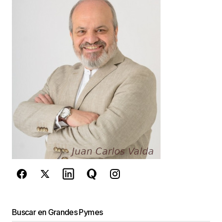
marcados con
*
Comentario
*
Your Name
*
Your E-mail
*
Guarda mi nombre, correo electrónico y web en
este navegador para la próxima vez que
comente.
Este sitio esta protegido por
reCAPTCHA y la
Política de
Buscar en Grandes Pymes
privacidad
y los
Términos del servicio