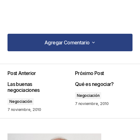
Agregar Comentario
Agregar Comentario
De lo mejor este artículo!!!- Excelente –
Post Anterior
Próximo Post
teresa benedetti
8 noviembre, 2010 at 7:53 am
Las buenas
Qué es negociar?
negociaciones
Responder
Negociación
Negociación
7 noviembre, 2010
7 noviembre, 2010
Tu dirección de correo electrónico no será
publicada.
Los campos obligatorios están