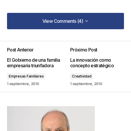
View Comments (4)
View Comments (4)
Me parece interesante el blog
Pido permiso para publicarlo en
Post Anterior
Próximo Post
http://www.pyme.com.mx
El Gobierno de una familia
La innovación como
Donde también pueden encontrar artículos
empresaria triunfadora
concepto estratégico
interesantes sobre PYMES.
Empresas Familiares
Creatividad
María Guadalupe Godínez Melgarejo
1 septiembre, 2010
1 septiembre, 2010
13 agosto, 2012 at 1:29 pm
Responder
Los temas son muy interesantes y útiles.
Gloria