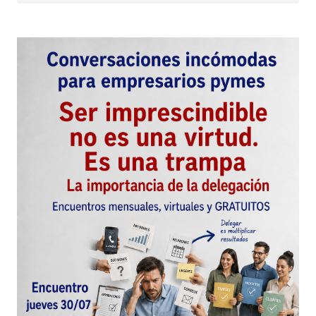
Comentario
*
Your Name
*
Your E-mail
*
Guarda mi nombre, correo electrónico y web en
este navegador para la próxima vez que
comente.
Este sitio esta protegido por
reCAPTCHA y la
Política de
privacidad
y los
Términos del servicio
de Google
se aplican.