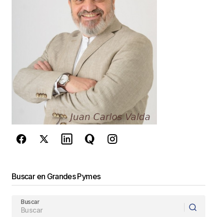
14 diciembre, 2015 at 6:45 pm
Responder
Muchas gracias, Gloria
JC
juancarlos
18 diciembre, 2015 at 4:19 pm
Responder
Tu dirección de correo electrónico no será
Buscar en Grandes Pymes
publicada.
Los campos obligatorios están
marcados con
*
Buscar