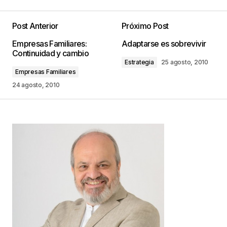
Post Anterior
Próximo Post
Tu dirección de correo electrónico no será
Empresas Familiares:
Adaptarse es sobrevivir
publicada.
Los campos obligatorios están
Continuidad y cambio
marcados con
*
Estrategia
25 agosto, 2010
Empresas Familiares
Comentario
*
24 agosto, 2010
Your Name
*
Your E-mail
*
Guarda mi nombre, correo electrónico y web en
este navegador para la próxima vez que
comente.