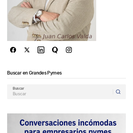
Este sitio esta protegido por
reCAPTCHA y la
Política de
privacidad
y los
Términos del servicio
de Google
se aplican.
Enviar Comentario
Buscar en Grandes Pymes
Buscar