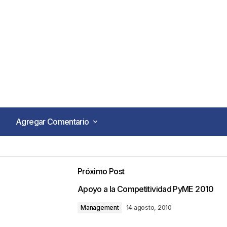
Agregar Comentario
Agregar Comentario
Próximo Post
o no será publicada.
Los campos obligatorios están marca
Apoyo a la Competitividad PyME 2010
Management
14 agosto, 2010