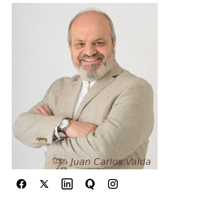
Your Name
*
Your E-mail
*
Guarda mi nombre, correo electrónico y web en
este navegador para la próxima vez que
comente.
Este sitio esta protegido por
reCAPTCHA y la
Política de
privacidad
y los
Términos del servicio
de Google
se aplican.
Enviar Comentario