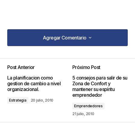
Agregar Comentario
Agregar Comentario
Post Anterior
Próximo Post
Tu dirección de correo electrónico no será
La planificacion como
5 consejos para salir de su
publicada.
Los campos obligatorios están
gestion de cambio a nivel
Zona de Confort y
marcados con
*
organizacional.
mantener su espíritu
emprendedor
Estrategia
20 julio, 2010
Comentario
*
Emprendedores
21 julio, 2010