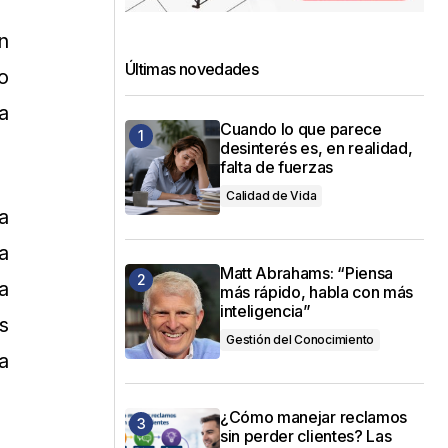
n
Últimas novedades
o
a
Cuando lo que parece
desinterés es, en realidad,
falta de fuerzas
Calidad de Vida
a
a
Matt Abrahams: “Piensa
a
más rápido, habla con más
inteligencia”
s
Gestión del Conocimiento
a
¿Cómo manejar reclamos
sin perder clientes? Las