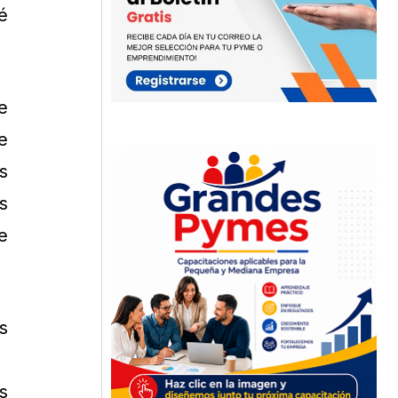
é
e
e
s
s
e
s
s