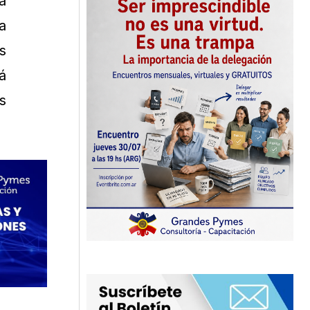
a
a
s
á
s