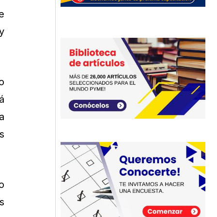
e
y
o
á
a
s
o
s