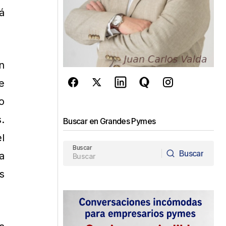
á
n
e
o
.
Buscar en Grandes Pymes
l
Buscar
Buscar
a
Buscar
s