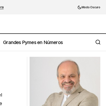
ora
Modo Oscuro
Grandes Pymes en Números
Honduras ya tiene personal capacitado
en la sucesión de empresas familiares
l
e