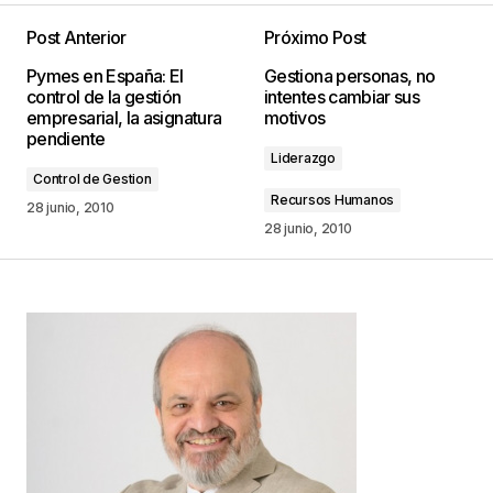
Post Anterior
Próximo Post
Tu dirección de correo electrónico no será
Pymes en España: El
Gestiona personas, no
publicada.
Los campos obligatorios están
control de la gestión
intentes cambiar sus
marcados con
*
empresarial, la asignatura
motivos
pendiente
Liderazgo
Comentario
*
Control de Gestion
Recursos Humanos
28 junio, 2010
28 junio, 2010
Your Name
*
Your E-mail
*
Guarda mi nombre, correo electrónico y web en
este navegador para la próxima vez que
comente.