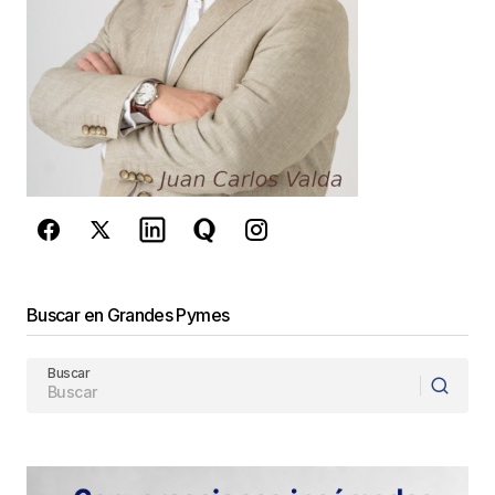
Este sitio esta protegido por
reCAPTCHA y la
Política de
privacidad
y los
Términos del servicio
de Google
se aplican.
Enviar Comentario
Buscar en Grandes Pymes
Buscar