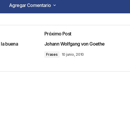
Agregar Comentario
Agregar Comentario
Próximo Post
o no será publicada.
Los campos obligatorios están marca
 la buena
Johann Wolfgang von Goethe
Frases
10 junio, 2010
Your E-mail
*
ico y web en
ez que comente.