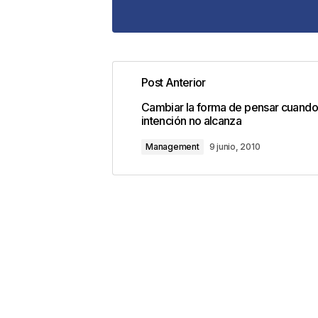
Post Anterior
Tu dirección de correo electrónic
Cambiar la forma de pensar cuando
con
*
intención no alcanza
Management
9 junio, 2010
Comentario
*
Your Name
*
Guarda mi nombre, correo electrón
este navegador para la próxima v