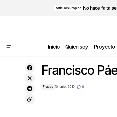
No hace falta s
Artículos Propios
Inicio
Quien soy
Proyecto
Cambiar la forma de pensar cuando la
Francisco Pá
buena intención no alcanza
Frases
10 junio, 2010
0