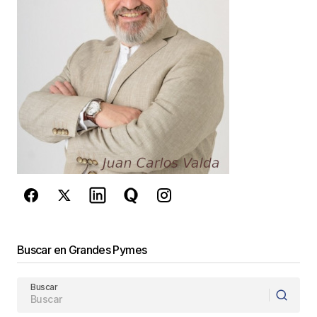
René Llapur
6 abril, 2019 at 11:29 am
Responder
Tu dirección de correo electrónico no será
publicada.
Los campos obligatorios están
marcados con
*
Comentario
*
Buscar en Grandes Pymes
Buscar
Your Name
*