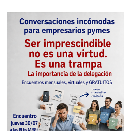
Your E-mail
*
Guarda mi nombre, correo electrónico y web en
este navegador para la próxima vez que
comente.
Este sitio esta protegido por
reCAPTCHA y la
Política de
privacidad
y los
Términos del servicio
de Google
se aplican.
Enviar Comentario