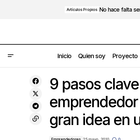
No hace falta s
Artículos Propios
Inicio
Quien soy
Proyecto
9 
Los jefes (no) saben escuchar
Emprendedores
9 pasos clave 
gr
emprendedor 
gran idea en 
Emprendedores
25 mayo, 2010
0