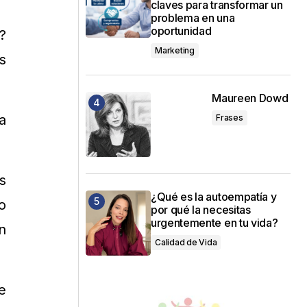
claves para transformar un
problema en una
oportunidad
?
Marketing
s
Maureen Dowd
a
Frases
s
¿Qué es la autoempatía y
o
por qué la necesitas
urgentemente en tu vida?
n
Calidad de Vida
e