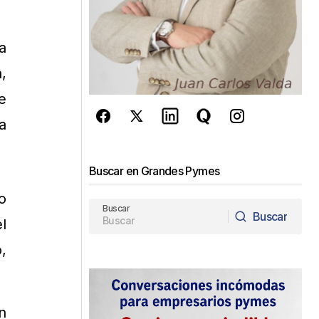
a
,
e
a
Buscar en Grandes Pymes
o
Buscar
Buscar
l
Buscar
,
n