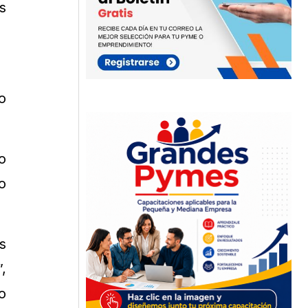
s
o
o
o
s
,
o