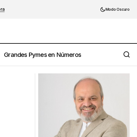
ora
Modo Oscuro
Grandes Pymes en Números
n idea en un éxito
Empresas Familiares: Hay que invertir
mas en capacitación