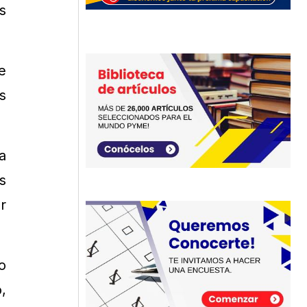
s
e
s
a
s
r
o
,