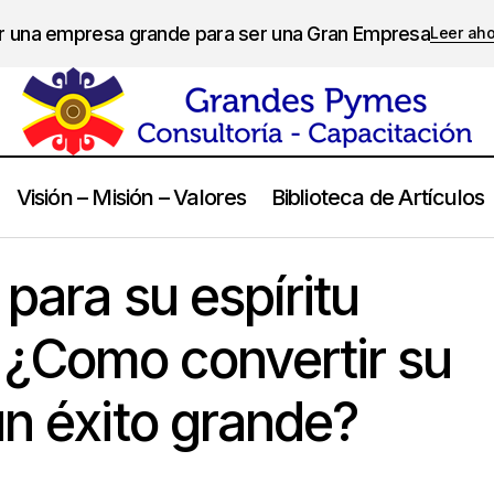
er una empresa grande para ser una Gran Empresa
Leer ah
Visión – Misión – Valores
Biblioteca de Artículos
pasos clave para su espíritu emprendedor ¿Como convertir su gra
para su espíritu
ande?
¿Como convertir su
un éxito grande?