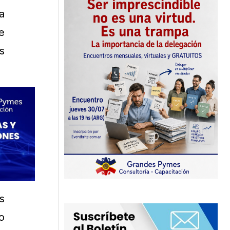
a
e
s
s
o