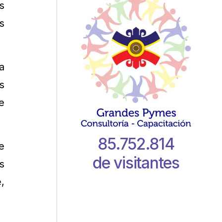
s
s
a
s
e
85.752.814
e
de visitantes
s
,