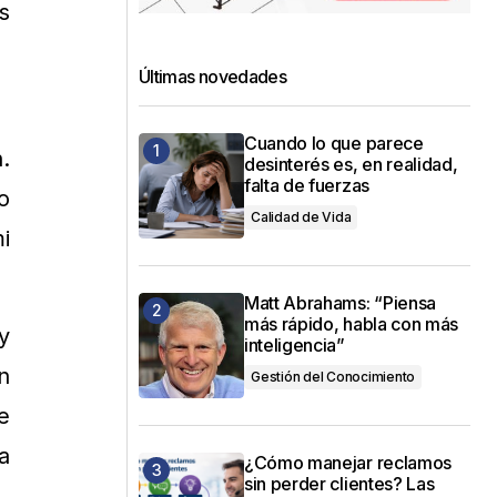
s
Últimas novedades
Cuando lo que parece
.
desinterés es, en realidad,
falta de fuerzas
o
Calidad de Vida
i
Matt Abrahams: “Piensa
más rápido, habla con más
y
inteligencia”
n
Gestión del Conocimiento
e
a
¿Cómo manejar reclamos
sin perder clientes? Las