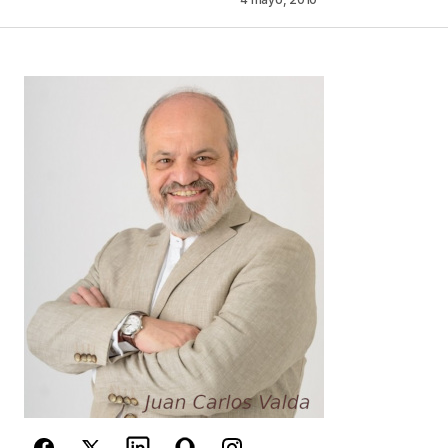
Responder
Tu dirección de correo electrónico no será
publicada.
Los campos obligatorios están
marcados con
*
Comentario
*
Your Name
*
Your E-mail
*