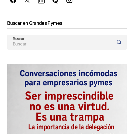
Guarda mi nombre, correo electrónico y web en
este navegador para la próxima vez que
comente.
Buscar en Grandes Pymes
Este sitio esta protegido por
Buscar
reCAPTCHA y la
Política de
privacidad
y los
Términos del servicio
de Google
se aplican.
Enviar Comentario