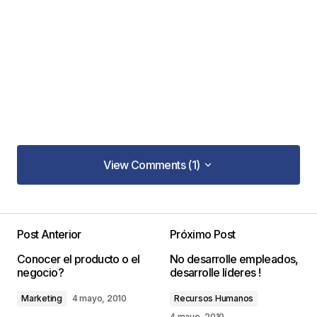
View Comments (1)
View Comments (1)
He estado interesado en emprender mi propio
negocio desde hace años, pero creo que me ha
Post Anterior
Próximo Post
faltado creatividad y entusiasmo. ¿Qué puedo
Conocer el producto o el
No desarrolle empleados,
hacer?
negocio?
desarrolle líderes !
Edgar Castro Bathen
Marketing
4 mayo, 2010
Recursos Humanos
14 septiembre, 2010 at 2:03 am
4 mayo, 2010