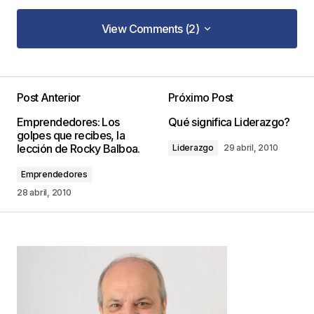
View Comments (2)
View Comments (2)
Me interesó mucho el tema y percibo la
capacidad en el tema
Post Anterior
Próximo Post
yuyo
Emprendedores: Los
Qué significa Liderazgo?
7 junio, 2010 at 10:36 am
golpes que recibes, la
lección de Rocky Balboa.
Liderazgo
29 abril, 2010
Responder
Emprendedores
28 abril, 2010
Muchas gracias, en nombre del autor y del mio
propio !!
Juan Carlos
Juan Carlos Valda
11 junio, 2010 at 2:09 pm