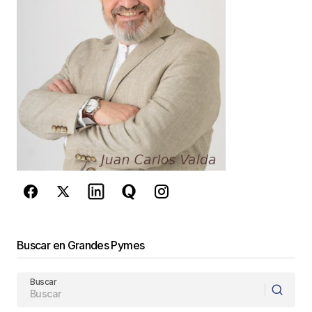
Responder
Tu dirección de correo electrónico no será
publicada.
Los campos obligatorios están
marcados con
*
Comentario
*
Buscar en Grandes Pymes
Your Name
*
Buscar
Your E-mail
*