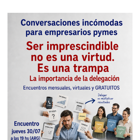
Guarda mi nombre, correo electrónico y web en
este navegador para la próxima vez que
comente.
Este sitio esta protegido por
reCAPTCHA y la
Política de
privacidad
y los
Términos del servicio
de Google
se aplican.
Enviar Comentario