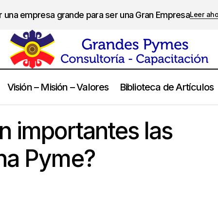
er una empresa grande para ser una Gran Empresa
Leer ah
Visión – Misión – Valores
Biblioteca de Artículos
Porque son tan importantes las finanzas en una Pym
Management
n importantes las
una Pyme?