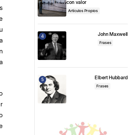
con valor
s
Artículos Propios
e
u
John Maxwell
a
Frases
n
a
Elbert Hubbard
Frases
o
r
o
e