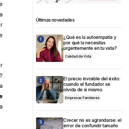
e
a
Últimas novedades
r
e
¿Qué es la autoempatía y
por qué la necesitas
urgentemente en tu vida?
Calidad de Vida
r
?
El precio invisible del éxito:
cuando el fundador se
a
olvida de sí mismo.
e
Empresas Familiares
a
Crecer no es agrandarse: el
error de confundir tamaño