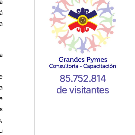
a
á
a
a
e
85.752.814
e
a
de visitantes
e
s
,
u