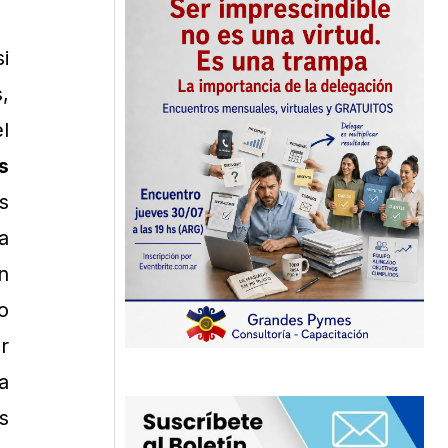
i
,
l
s
s
a
n
o
r
a
s