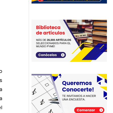
o
s
a
a
l