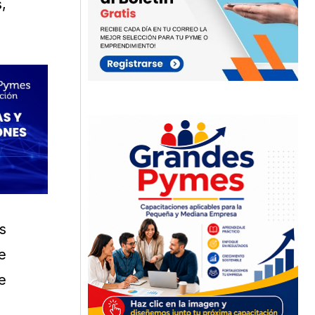
,
s
e
e