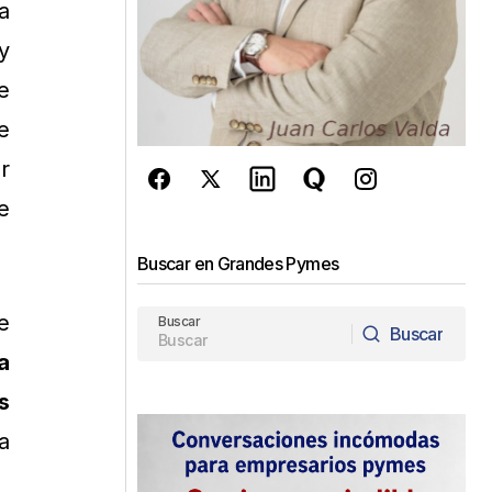
a
y
e
e
r
e
Buscar en Grandes Pymes
e
Buscar
Buscar
a
Buscar
s
a