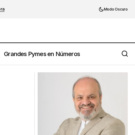
ora
Modo Oscuro
Grandes Pymes en Números
e?
Frase sobre el emprendedor