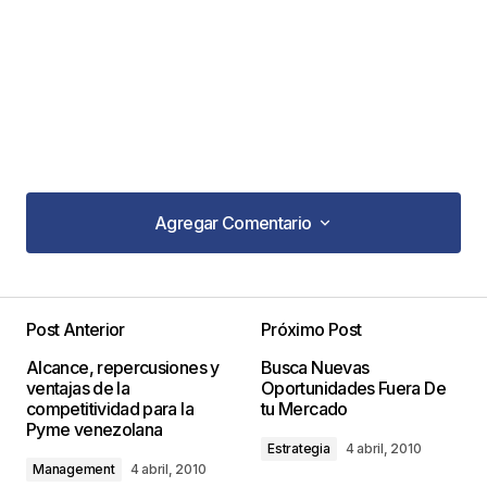
Agregar Comentario
Agregar Comentario
Post Anterior
Próximo Post
Tu dirección de correo electrónico no será
Alcance, repercusiones y
Busca Nuevas
publicada.
Los campos obligatorios están
ventajas de la
Oportunidades Fuera De
marcados con
*
competitividad para la
tu Mercado
Pyme venezolana
Estrategia
4 abril, 2010
Comentario
*
Management
4 abril, 2010