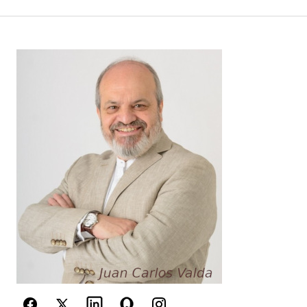
Your Name
*
Your E-mail
*
Guarda mi nombre, correo electrónico y web en
este navegador para la próxima vez que
comente.
Este sitio esta protegido por
reCAPTCHA y la
Política de
privacidad
y los
Términos del servicio
de Google
se aplican.