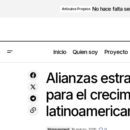
No hace falta s
Artículos Propios
Inicio
Quien soy
Proyecto
Alcanza tus metas. Comienza por
Ali
Management
Alianzas estra
planearlas correctamente.
para el creci
latinoamerica
Management
16 marzo, 2010
0