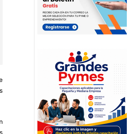
e
s
n
s