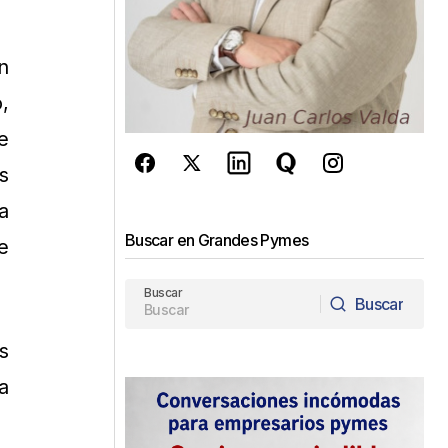
n
,
e
s
a
Buscar en Grandes Pymes
e
Buscar
Buscar
Buscar
s
a