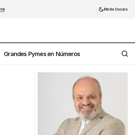
ora
Modo Oscuro
Grandes Pymes en Números
Cambiar la cultura no es sólo
latinoamericanas.
capacitar....