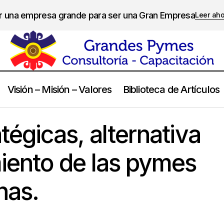
er una empresa grande para ser una Gran Empresa
Leer ah
Visión – Misión – Valores
Biblioteca de Artículos
anzas estratégicas, alternativa para el crecimiento de las pymes 
tégicas, alternativa
miento de las pymes
nas.