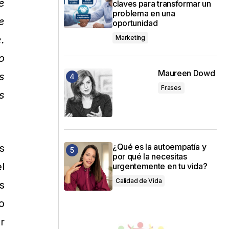
e
claves para transformar un
problema en una
e
oportunidad
Marketing
.
o
Maureen Dowd
s
Frases
s
¿Qué es la autoempatía y
s
por qué la necesitas
l
urgentemente en tu vida?
Calidad de Vida
s
o
r