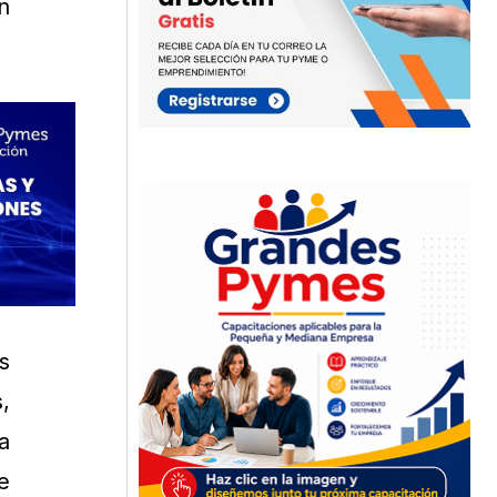
n
s
,
a
e