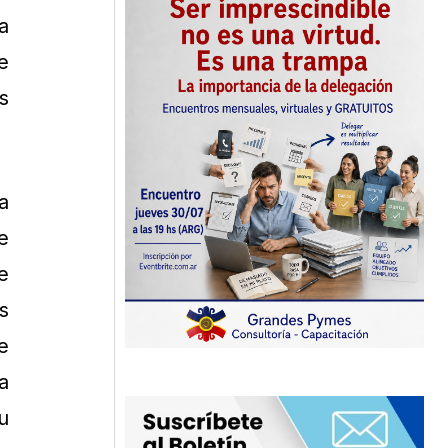
a
e
s
a
e
e
s
e
a
u