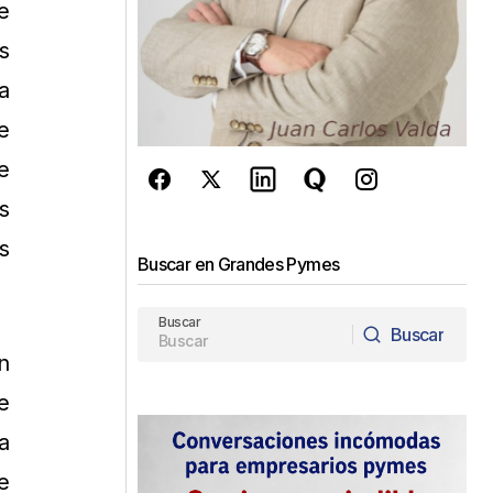
e
s
a
e
e
s
s
Buscar en Grandes Pymes
Buscar
Buscar
n
Buscar
e
a
e