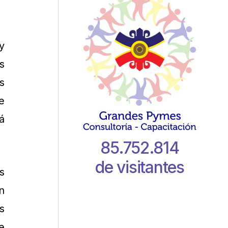
y
s
s
e
á
85.752.814
de visitantes
s
n
s
e