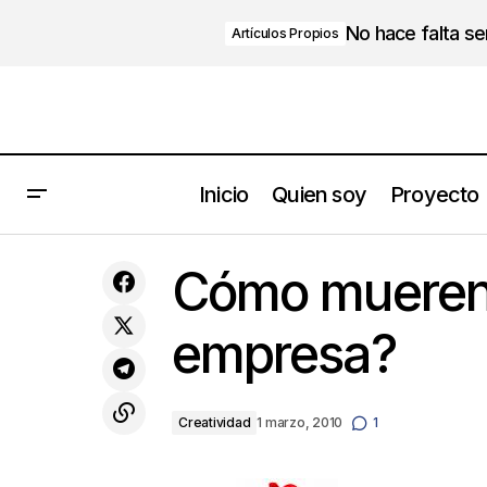
No hace falta s
Artículos Propios
Inicio
Quien soy
Proyecto
Un líder debe ser capaz de satisfacer
Cómo mueren l
a cada empleado como individuo
empresa?
Creatividad
1 marzo, 2010
1