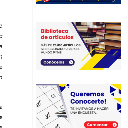
e
a
e
n
e
n
a
s
e