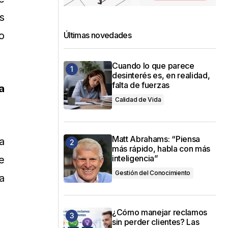
s
o
Últimas novedades
Cuando lo que parece
desinterés es, en realidad,
falta de fuerzas
a
Calidad de Vida
Matt Abrahams: “Piensa
a
más rápido, habla con más
inteligencia”
e
Gestión del Conocimiento
a
¿Cómo manejar reclamos
sin perder clientes? Las