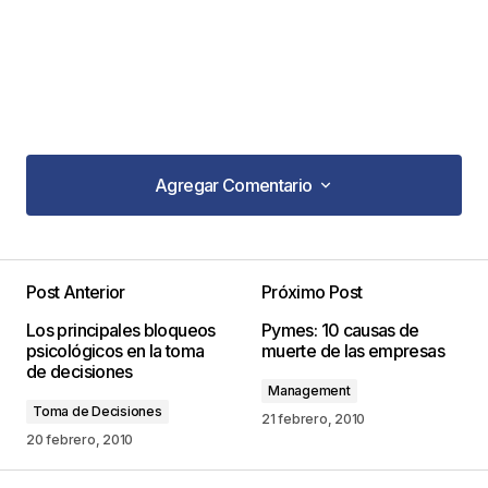
Agregar Comentario
Agregar Comentario
Post Anterior
Próximo Post
Tu dirección de correo electrónico no será
Los principales bloqueos
Pymes: 10 causas de
publicada.
Los campos obligatorios están
psicológicos en la toma
muerte de las empresas
marcados con
*
de decisiones
Management
Toma de Decisiones
Comentario
*
21 febrero, 2010
20 febrero, 2010