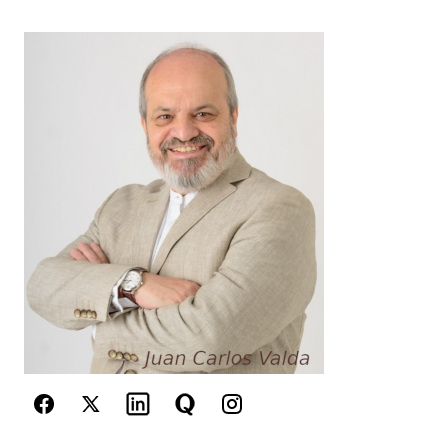
Your Name
*
Your E-mail
*
Guarda mi nombre, correo electrónico y web en
este navegador para la próxima vez que
comente.
Este sitio esta protegido por
reCAPTCHA y la
Política de
privacidad
y los
Términos del servicio
de Google
se aplican.
Enviar Comentario