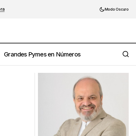
ora
Modo Oscuro
Grandes Pymes en Números
ermanencia exitosa
El Feedback es un Regalo