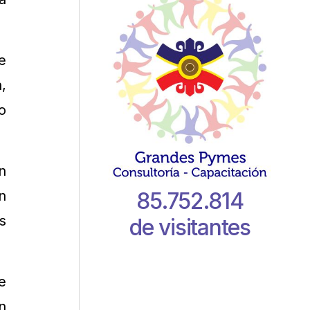
e
,
o
n
85.752.814
n
s
de visitantes
e
n