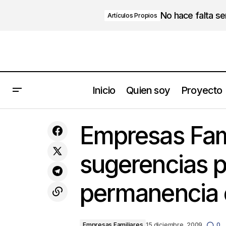
No hace falta s
Artículos Propios
Inicio
Quien soy
Proyecto
Argentina: la provincia de Mendoza es
Empresas Familiare
Empresas Fami
líder en incubadoras de empresas
sugerencias p
permanencia 
Empresas Familiares
15 diciembre, 2009
0