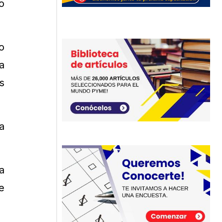
o
o
a
s
a
a
e