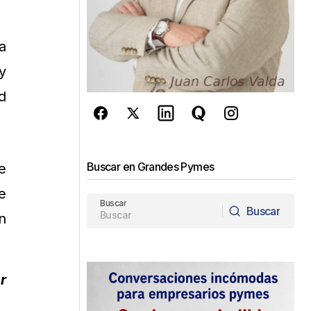
a
y
d
Buscar en Grandes Pymes
e
e
Buscar
Buscar
n
Buscar
r