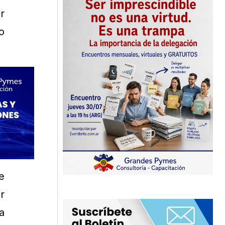
r
o
e
r
a