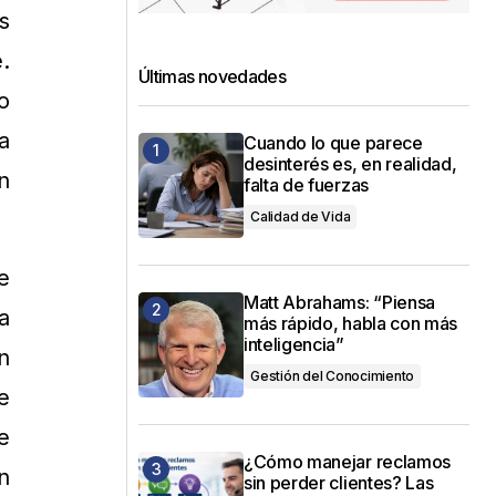
s
.
Últimas novedades
o
a
Cuando lo que parece
desinterés es, en realidad,
n
falta de fuerzas
Calidad de Vida
e
Matt Abrahams: “Piensa
a
más rápido, habla con más
inteligencia”
n
Gestión del Conocimiento
e
e
¿Cómo manejar reclamos
n
sin perder clientes? Las