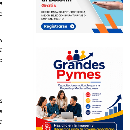
e
e
,
a
o
s
a
a