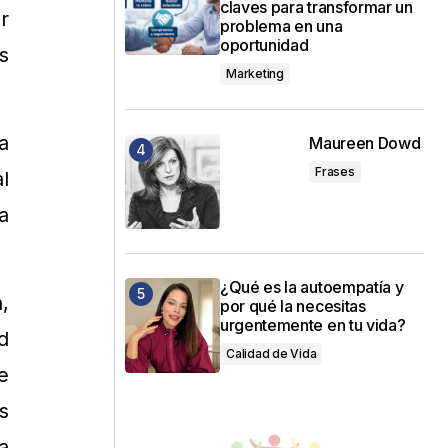
claves para transformar un
r
problema en una
oportunidad
s
Marketing
a
Maureen Dowd
Frases
l
a
¿Qué es la autoempatía y
,
por qué la necesitas
urgentemente en tu vida?
d
Calidad de Vida
e
s
a