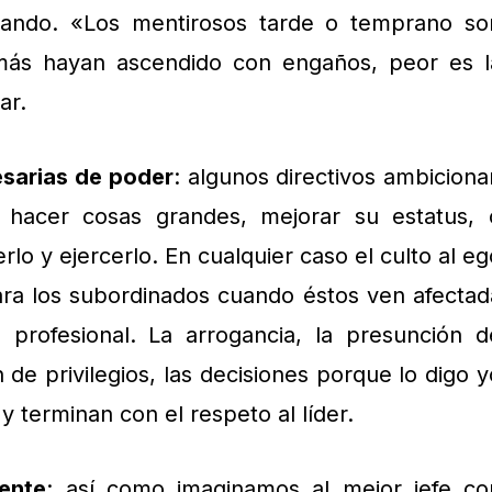
mando. «Los mentirosos tarde o temprano so
 más hayan ascendido con engaños, peor es l
ar.
esarias de poder
: algunos directivos ambiciona
 hacer cosas grandes, mejorar su estatus, 
o y ejercerlo. En cualquier caso el culto al eg
ara los subordinados cuando éstos ven afectad
 profesional. La arrogancia, la presunción d
ión de privilegios, las decisiones porque lo digo 
y terminan con el respeto al líder.
nente
: así como imaginamos al mejor jefe co