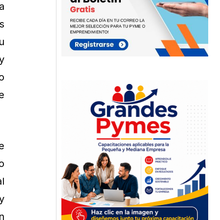
a
s
u
y
o
e
e
o
l
y
n