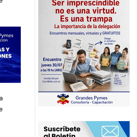
e
a
e