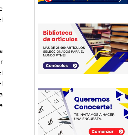
e
l
a
r
l
l
a
e