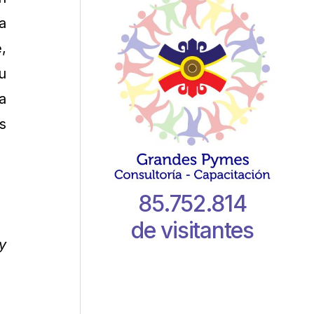
a
,
u
a
s
85.752.814
de visitantes
y