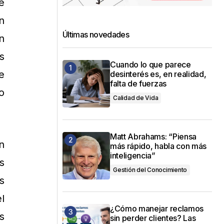
e
n
Últimas novedades
n
s
Cuando lo que parece
e
desinterés es, en realidad,
falta de fuerzas
o
Calidad de Vida
Matt Abrahams: “Piensa
n
más rápido, habla con más
inteligencia”
s
Gestión del Conocimiento
s
l
¿Cómo manejar reclamos
s
sin perder clientes? Las