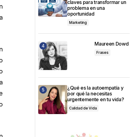
claves para transformar un
n
problema en una
oportunidad
a
Marketing
Maureen Dowd
n
Frases
o
o
a
¿Qué es la autoempatía y
e
por qué la necesitas
urgentemente en tu vida?
yo
Calidad de Vida
n