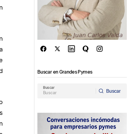
n
n
a
e
d
Buscar en Grandes Pymes
Buscar
Buscar
Buscar
o
s
n