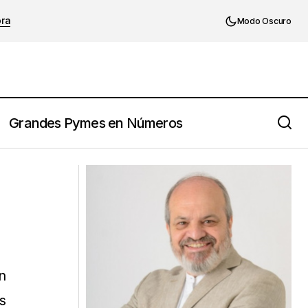
ora
Modo Oscuro
Grandes Pymes en Números
Yo soy mi puesto: barreras para el
aprendizaje en las organizaciones
n
s