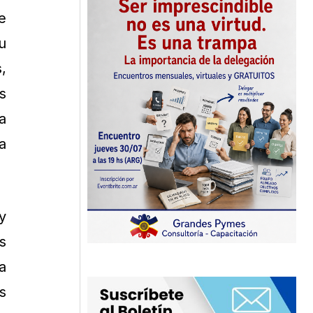
e
u
,
s
a
a
y
s
a
s