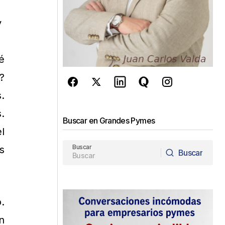
é
?
.
.
Buscar en Grandes Pymes
l
Buscar
s
Buscar
Buscar
.
n