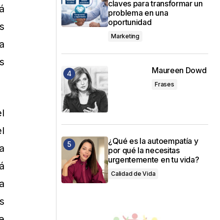
claves para transformar un
á
problema en una
oportunidad
s
Marketing
a
s
Maureen Dowd
Frases
l
l
¿Qué es la autoempatía y
a
por qué la necesitas
urgentemente en tu vida?
á
Calidad de Vida
a
s
e