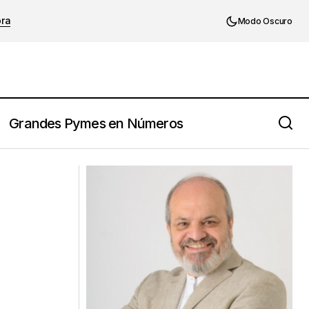
ora
Modo Oscuro
Grandes Pymes en Números
Liderazgo: si no llevas la bola.... no
puedes dirigir el equipo