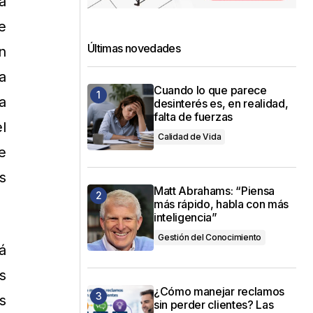
a
e
Últimas novedades
n
a
Cuando lo que parece
a
desinterés es, en realidad,
falta de fuerzas
l
Calidad de Vida
e
s
Matt Abrahams: “Piensa
más rápido, habla con más
inteligencia”
Gestión del Conocimiento
á
s
¿Cómo manejar reclamos
s
sin perder clientes? Las