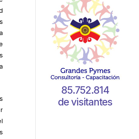
d
s
a
e
s
a
85.752.814
s
de visitantes
r
l
s