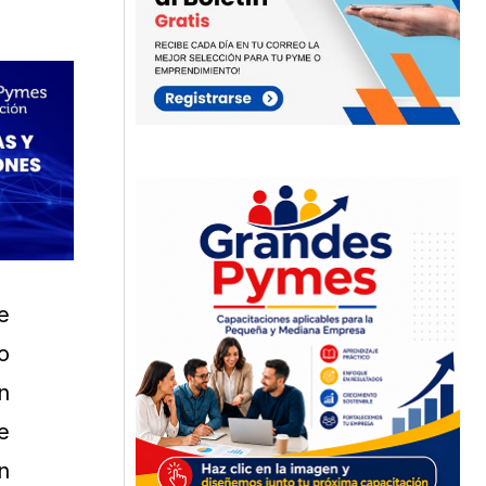
e
o
n
e
n