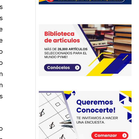
s
s
e
e
o
o
n
n
s
o