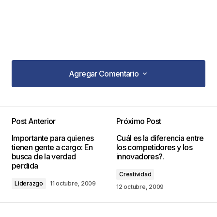
Agregar Comentario
Agregar Comentario
tengo problemas en mi negocio,sobre delegacion
de puestos
Post Anterior
Próximo Post
y no tengo experiencia ,quiero pero no puedo
Importante para quienes
Cuál es la diferencia entre
tienen gente a cargo: En
los competidores y los
Jose Martin
busca de la verdad
innovadores?.
7 noviembre, 2009 at 6:29 pm
perdida
Creatividad
Responder
Liderazgo
11 octubre, 2009
12 octubre, 2009
Estimado Jose Martin