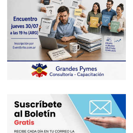
marcados con
*
Comentario
*
Your Name
*
Your E-mail
*
Guarda mi nombre, correo electrónico y web en
este navegador para la próxima vez que
comente.
Este sitio esta protegido por
reCAPTCHA y la
Política de
privacidad
y los
Términos del servicio