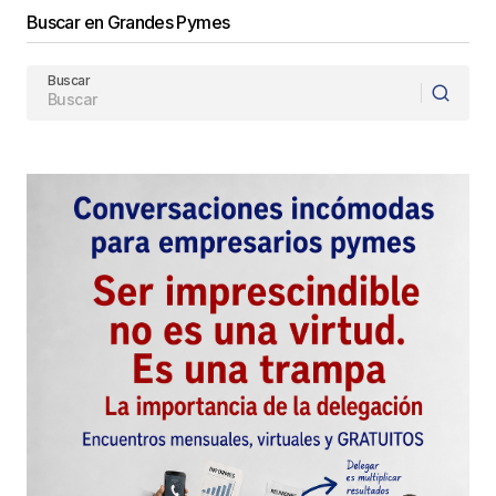
Buscar en Grandes Pymes
Responder
Buscar
Me pareció muy bueno, también me refrescó la
memoria respecto a la motivación. Voy un poco
atrasado con la lectura por mi falta de tiempo.
Muchas gracias por sus guías.
Atte. Luis
Luis
3 mayo, 2010 at 10:29 am
Responder
Tu dirección de correo electrónico no será
publicada.
Los campos obligatorios están