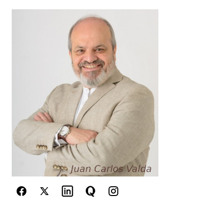
Es un gusto conocerte pero deberia decirte
que para poder intentar colaborar contigo,
primero deberia comprender muy bien cuál es
tu problema. Es decir, dime, que te impide a ti
delegar?
Cuando dices «quiero pero no puedo», a que
te refieres?
Creo que seria muy util si nos puedes decir
esto.
Mucha gente cree que quiere delegar
(sobretodo cuando esta en el maximo pico de
stress) pero en realidad.. mas alla de sus
palabras, con sus actos dicen que no lo
desean.
Espero tu respuesta
Juan Carlos
Juan Carlos Valda
8 noviembre, 2009 at 11:26 am