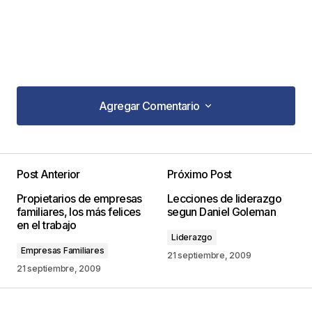
Agregar Comentario
Agregar Comentario
Post Anterior
Próximo Post
Tu dirección de correo electrónico no será
Propietarios de empresas
Lecciones de liderazgo
publicada.
Los campos obligatorios están
familiares, los más felices
segun Daniel Goleman
marcados con
*
en el trabajo
Liderazgo
Empresas Familiares
Comentario
*
21 septiembre, 2009
21 septiembre, 2009