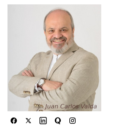
Your Name
*
Your E-mail
*
Guarda mi nombre, correo electrónico y web en
este navegador para la próxima vez que
comente.
Este sitio esta protegido por
reCAPTCHA y la
Política de
privacidad
y los
Términos del servicio
de Google
se aplican.
Enviar Comentario