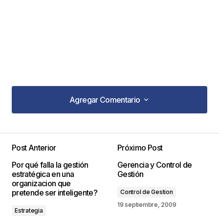
Agregar Comentario
Agregar Comentario
Post Anterior
Próximo Post
Tu dirección de correo electrónico no será
Por qué falla la gestión
Gerencia y Control de
publicada.
Los campos obligatorios están
estratégica en una
Gestión
marcados con
*
organizacion que
pretende ser inteligente?
Control de Gestion
Comentario
*
19 septiembre, 2009
Estrategia