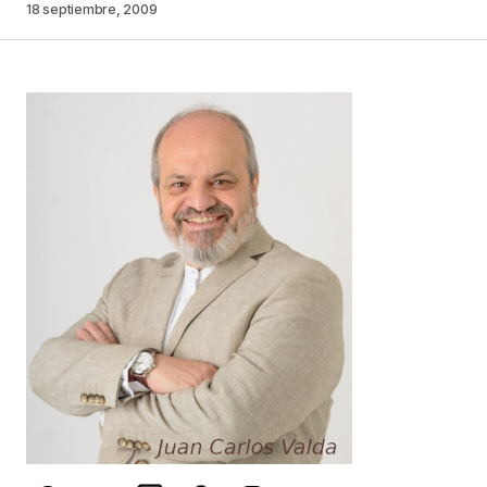
18 septiembre, 2009
Your Name
*
Your E-mail
*
Guarda mi nombre, correo electrónico y web en
este navegador para la próxima vez que
comente.
Este sitio esta protegido por
reCAPTCHA y la
Política de
privacidad
y los
Términos del servicio
de Google
se aplican.