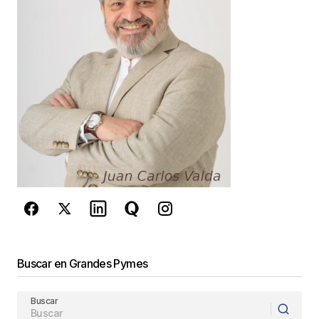
Guarda mi nombre, correo electrónico y web en
este navegador para la próxima vez que
comente.
Este sitio esta protegido por
reCAPTCHA y la
Política de
privacidad
y los
Términos del servicio
de Google
se aplican.
Enviar Comentario
Buscar en Grandes Pymes
Buscar