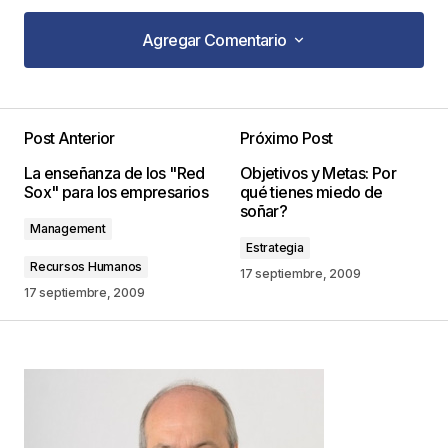
Agregar Comentario
Agregar Comentario
Post Anterior
Próximo Post
Tu dirección de correo electrónico no será
La enseñanza de los "Red
Objetivos y Metas: Por
publicada.
Los campos obligatorios están
Sox" para los empresarios
qué tienes miedo de
marcados con
*
soñar?
Management
Estrategia
Comentario
*
Recursos Humanos
17 septiembre, 2009
17 septiembre, 2009
Your Name
*
Your E-mail
*