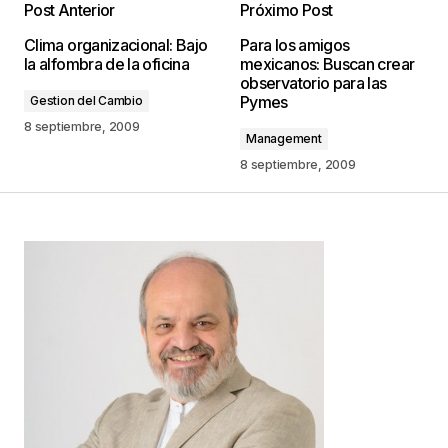
Post Anterior
Próximo Post
Tu dirección de correo electrónico no será
Clima organizacional: Bajo
Para los amigos
publicada.
Los campos obligatorios están
la alfombra de la oficina
mexicanos: Buscan crear
marcados con
*
observatorio para las
Pymes
Gestion del Cambio
Comentario
*
8 septiembre, 2009
Management
8 septiembre, 2009
Your Name
*
Your E-mail
*
Guarda mi nombre, correo electrónico y web en
este navegador para la próxima vez que
comente.