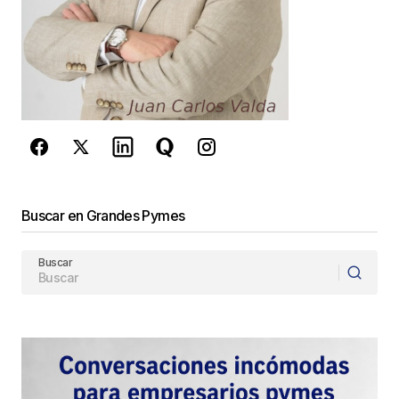
Este sitio esta protegido por
reCAPTCHA y la
Política de
privacidad
y los
Términos del servicio
de Google
se aplican.
Enviar Comentario
Buscar en Grandes Pymes
Buscar