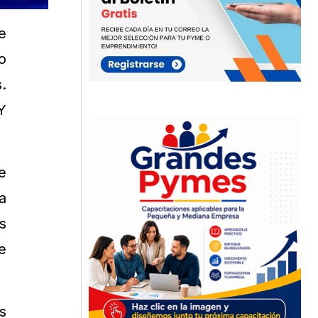
e
o
.
Y
e
a
s
e
s