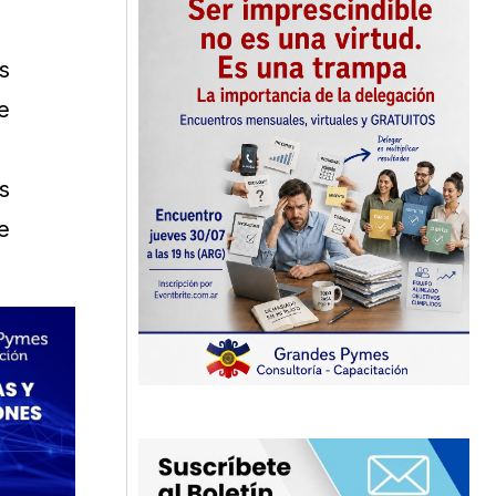
s
e
s
e