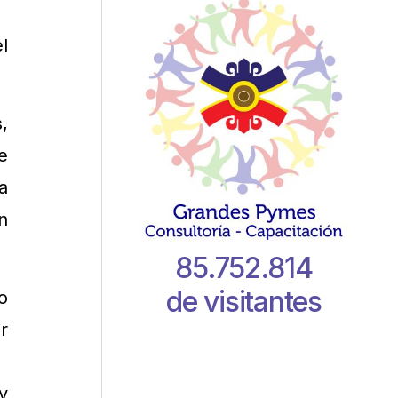
l
,
e
a
n
85.752.814
de visitantes
o
r
y