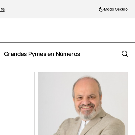
ora
Modo Oscuro
Grandes Pymes en Números
rgentina
¿Qué hace eficaz a un ejecutivo?