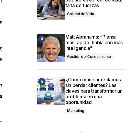
r
falta de fuerzas
Calidad de Vida
s
Matt Abrahams: “Piensa
más rápido, habla con más
s
inteligencia”
Gestión del Conocimiento
s
¿Cómo manejar reclamos
n
sin perder clientes? Las
claves para transformar un
s
problema en una
oportunidad
Marketing
n