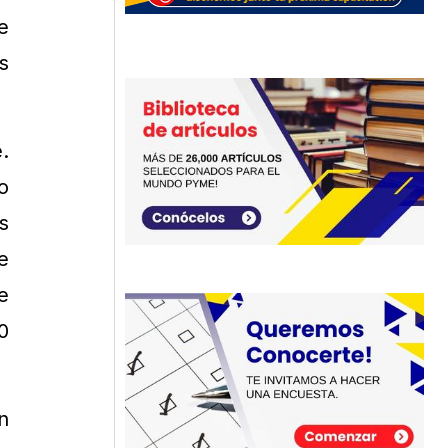
e
s
.
o
s
e
e
0
n