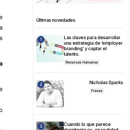
e
Últimas novedades
a
Las claves para desarrollar
s
una estrategia de ‘employer
branding’ y captar el
talento.
Recursos Humanos
a
Nicholas Sparks
e
Frases
o
Cuando lo que parece
desinterés es, en realidad,