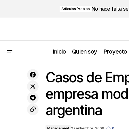
No hace falta s
Artículos Propios
Inicio
Quien soy
Proyecto
30 cosas que sabes pero no aplicas
Manage
Casos de Emp
empresa model
argentina
Management
2 septiembre, 2009
0