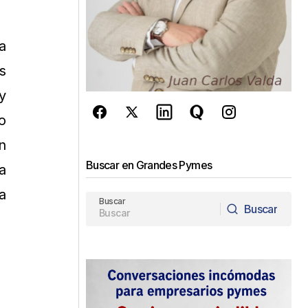
a
s
y
o
n
Buscar en Grandes Pymes
a
a
Buscar
Buscar
Buscar