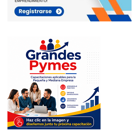
Your E-mail
*
Guarda mi nombre, correo electrónico y web en
este navegador para la próxima vez que
comente.
Este sitio esta protegido por
reCAPTCHA y la
Política de
privacidad
y los
Términos del servicio
de Google
se aplican.
Enviar Comentario