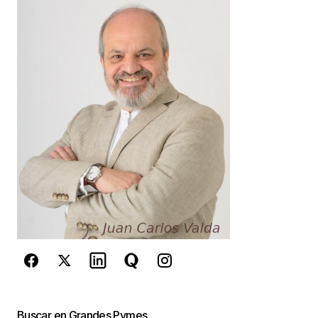
realmente es porque ellos se cierran al yo lo sé
todo, o por ignorancia. Creo que para tener un
buen negocio no se necesita tener muchos
estudios, conozco a personas que solo tienen
terminada la secundaria, pero eso sí tienen lo que
muchos no y es la iniciativa, que tienen un buen
negocio ha pesar de que de pronto les aparezcan
competidores, salen adelante, ya que ellos
actulizan su manera de manejar su negocio, se
documentan o recurren a alguna consultoría.
Isabel Interián
4 marzo, 2010 at 3:52 pm
Responder
Estimada Isabel
Buscar en Grandes Pymes