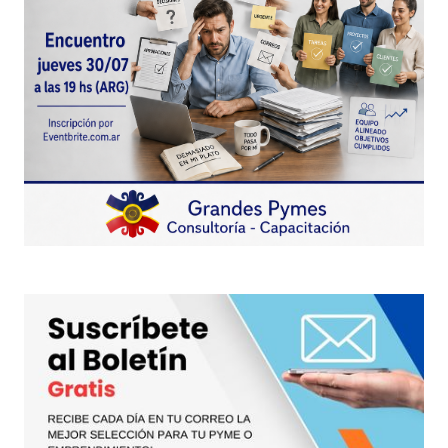
Juan Carlos
Juan Carlos Valda
6 marzo, 2010 at 10:24 am
Responder
Tu dirección de correo electrónico no será
publicada.
Los campos obligatorios están
marcados con
*
Comentario
*
Your Name
*