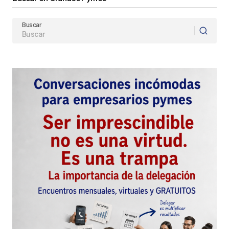
Agredezco mucho su comentario y lo
considero atinado solo que me permito
Buscar
hacerle llegar una reflexion para
complementarlo. Quizas para encontrar un
buen negocio no se necesita tener mucho
estudio pero para lograr que el mismo sea
sostenible en el tiempo y que se desarrolle, si.
Encontrar un negocio puede ser cuestion de
«olfato» o de «angel» como se suele decir,
pero transformarlo en una Empresa implica un
desafio distinto que requiere de ciertas
capacidades y conceptos que no siempre son
innatos.
Creo que vale la pena dedicarle un tiempo a
reflexionar sobre ello.
Muchas gracias por acompañarnos con su
lectura y participacion