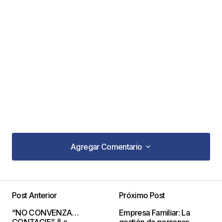
Agregar Comentario
Agregar Comentario
Post Anterior
Próximo Post
Tu dirección de correo electrónico no será
“NO CONVENZA…
Empresa Familiar: La
publicada.
Los campos obligatorios están
CONTAGIE” (La
gestión de personas