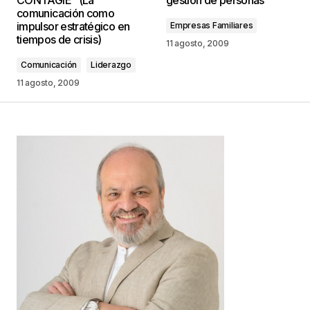
marcados con
*
comunicación como
impulsor estratégico en
Empresas Familiares
tiempos de crisis)
Comentario
*
11 agosto, 2009
Comunicación
Liderazgo
11 agosto, 2009
Your Name
*
Your E-mail
*
Guarda mi nombre, correo electrónico y web en
este navegador para la próxima vez que
comente.
Este sitio esta protegido por
reCAPTCHA y la
Política de
privacidad
y los
Términos del servicio