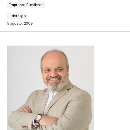
Empresas Familiares
Liderazgo
5 agosto, 2009
Your Name
*
Your E-mail
*
Guarda mi nombre, correo electrónico y web en
este navegador para la próxima vez que
comente.
Este sitio esta protegido por
reCAPTCHA y la
Política de
privacidad
y los
Términos del servicio
de Google
se aplican.