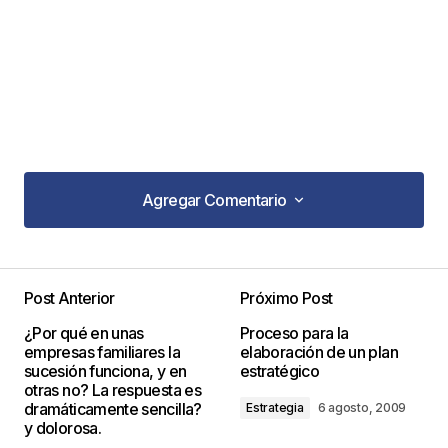
Agregar Comentario
Agregar Comentario
Post Anterior
Próximo Post
Tu dirección de correo electrónico no será
¿Por qué en unas
Proceso para la
publicada.
Los campos obligatorios están
empresas familiares la
elaboración de un plan
marcados con
*
sucesión funciona, y en
estratégico
otras no? La respuesta es
dramáticamente sencilla?
Estrategia
6 agosto, 2009
Comentario
*
y dolorosa.