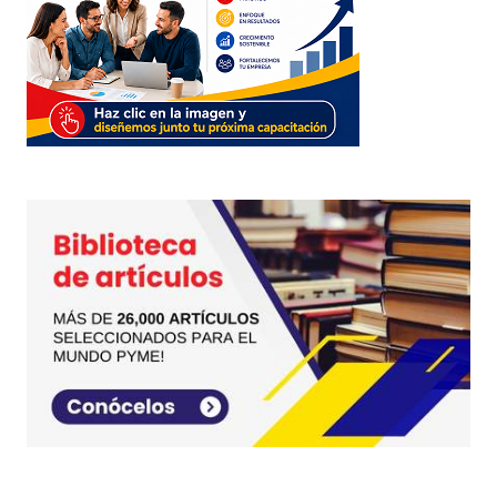
Responder
Es muy interesante las opiniones, es claro que en
una vista amplia de la empresa nos hará mejorar
cada día y el pensar que cada quien deja de ser y
asume cada dia nuevos retos y al resolverlos
aprende, y crece como líder en conocimiento y
trato a los demás.
Roncar
14 febrero, 2012 at 12:03 am
Responder
le felelicito por el blog ..para mi es muy
interesante la oratoria por que mi carrera lo
require.para poder expresarme como un lider ,sin
tener temor anada gracias….