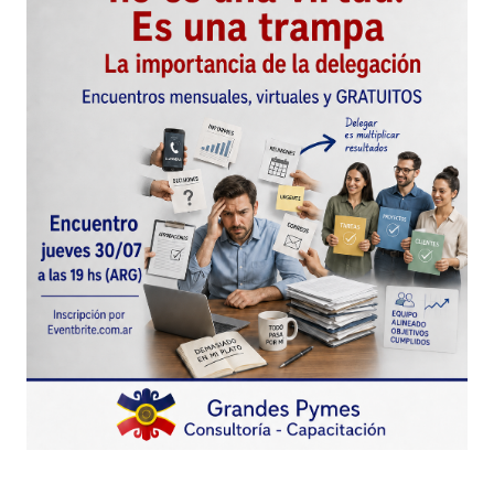
maria ines gavazzi
maria ines gavazzi
20 septiembre, 2010 at 9:34 pm
Responder
Muy bueno e interesante el articulo, tomare ne
cuenta algunas cosas para mejorar el trato a mis
asesores y mejor cada dia.
me gustaria saber mas sobre como debe actuar
en gerente comercial de una empresa…
gracias antisipadas.
Rocio
20 febrero, 2011 at 8:09 pm