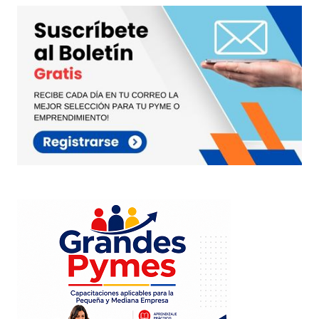
Responder
Interesante Carlos, como dice Ana dia a dia hay
algo que aprender , los felicito sigan adelante.
Ecker Centurion
24 abril, 2011 at 12:16 pm
Responder
me parecen muy interesante este articulo, cada
dia vamos mejorando nuestra actitud en el
desarrollo de la vida, y con estos articulos
llegaremos hacer unos buenos lideres. les felicito!
shase
3 septiembre, 2011 at 6:51 pm