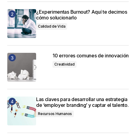
¿Experimentas Burnout? Aquí te decimos
gracias por enseñarme de manera tan facil como
cómo solucionarlo
empezar a ser un buen lider
Calidad de Vida
felicidades por su blog
alberto bañuelos
15 marzo, 2013 at 12:55 am
10 errores comunes de innovación
Responder
Creatividad
hola me parese bien la tema
veronica dias
19 febrero, 2014 at 11:35 am
Las claves para desarrollar una estrategia
de ‘employer branding’ y captar el talento.
Responder
Recursos Humanos
Muchas gracias Veronica