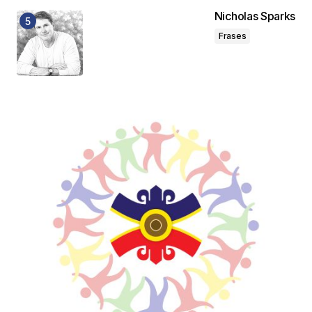
Juan Carlos Valda
Nicholas Sparks
26 febrero, 2014 at 9:22 am
Frases
Responder
Tu dirección de correo electrónico no será
publicada.
Los campos obligatorios están
marcados con
*
Comentario
*
Your Name
*