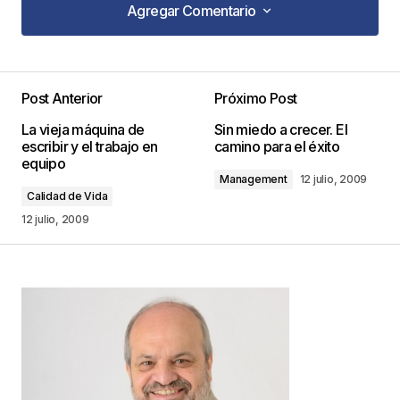
Agregar Comentario
Agregar Comentario
Mi nonbre es Rosibel me gusto el desarrollo del
tema excelente muy veras y completo, me
Post Anterior
Próximo Post
gustaria recibir material relacionado al tema dejo
La vieja máquina de
Sin miedo a crecer. El
mi direccion de correo
escribir y el trabajo en
camino para el éxito
equipo
Rosibel
Management
12 julio, 2009
22 febrero, 2012 at 1:12 pm
Calidad de Vida
12 julio, 2009
Responder
Tu dirección de correo electrónico no será
publicada.
Los campos obligatorios están
marcados con
*