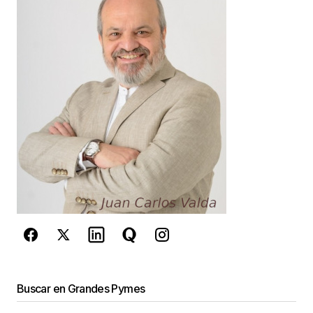
Your E-mail
*
Guarda mi nombre, correo electrónico y web en
este navegador para la próxima vez que
comente.
Este sitio esta protegido por
reCAPTCHA y la
Política de
privacidad
y los
Términos del servicio
de Google
se aplican.
Enviar Comentario
Buscar en Grandes Pymes