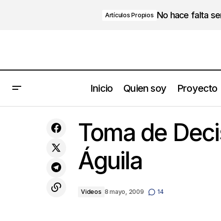
No hace falta s
Artículos Propios
Inicio
Quien soy
Proyecto
La Crisis segun Albert Einstein
Toma de Decis
Águila
Videos
8 mayo, 2009
14