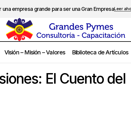
er una empresa grande para ser una Gran Empresa
Leer ah
Visión – Misión – Valores
Biblioteca de Artículos
Toma de Decisiones: El Cuento del Águila
Videos
iones: El Cuento del