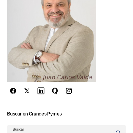
Your E-mail
*
Guarda mi nombre, correo electrónico y web en
este navegador para la próxima vez que
comente.
Este sitio esta protegido por
reCAPTCHA y la
Política de
privacidad
y los
Términos del servicio
de Google
se aplican.
Enviar Comentario
Buscar en Grandes Pymes
Buscar