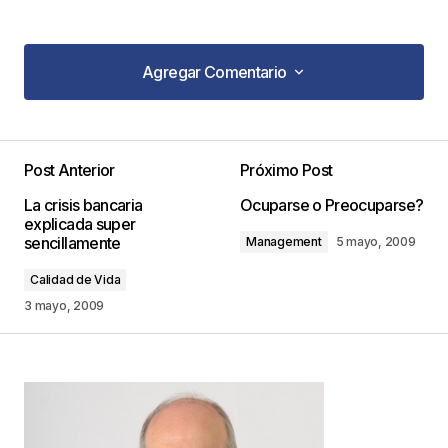
Agregar Comentario
Agregar Comentario
Post Anterior
Próximo Post
Tu dirección de correo electrónico no será
La crisis bancaria
Ocuparse o Preocuparse?
publicada.
Los campos obligatorios están
explicada super
marcados con
*
sencillamente
Management
5 mayo, 2009
Calidad de Vida
Comentario
*
3 mayo, 2009
Your Name
*