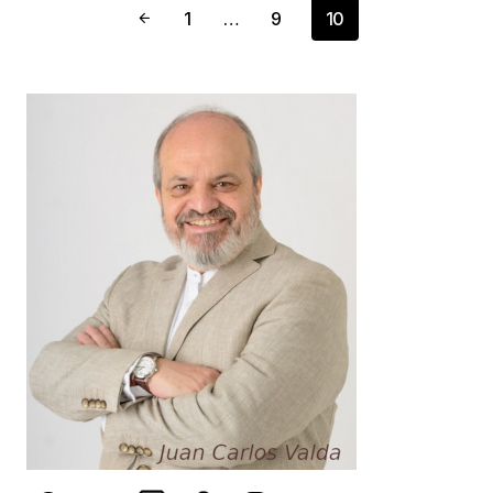
1
…
9
10